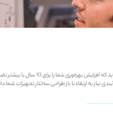
با خــرید از ACi در تجهیزی سرمایه‌گذاری کرده‌اید که افزایش
ندی نیاز به ارتقاء با باز طراحی ساختار تجهیزات شما د