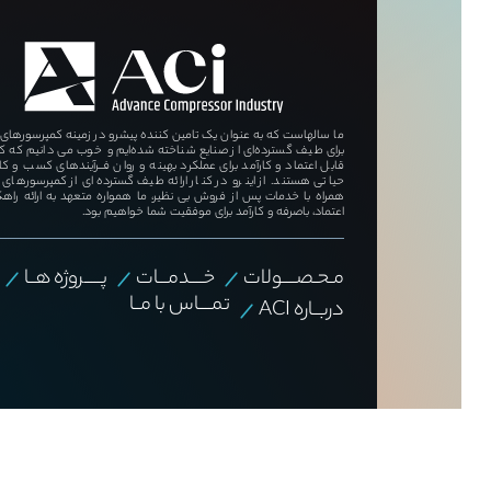
ما سالهاست که به عنوان یک تامین کننده پیشرو در زمینه کمپرسورهای هــ
برای طیف گسترده‌ای از صنایع شناخته شده‌ایم و خوب می دانیم که 
قابل اعتماد و کارآمد برای عملکرد بهینه و روان فــرآیندهای کسب و ک
حیاتی هستند. از اینرو در کنار ارائه طیف گسترده‌ای از کمپرسورهای ب
همراه با خدمات پس از فروش بی نظیر، ما همواره متعهد به ارائه راهک
اعتماد، باصرفه و کارآمد برای موفقیت شما خواهیم بود.
مـحـصــــولات
خــــدمـــات
پـــــروژه هــا
تمــــاس با مــا
دربــاره ACI