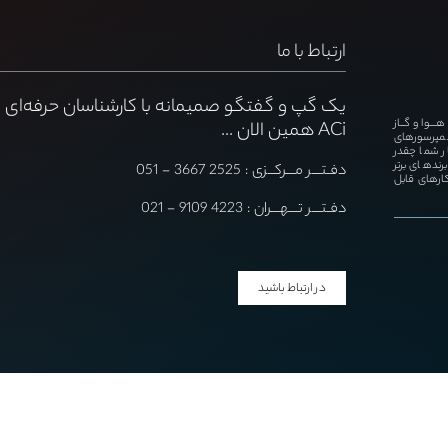
ارتباط با ما
یک گپ و گفتگو صمیمانه با کارشناسان حرفه‌ای
ـوا و گــاز
ACi همین الان ...
کمپرسورهای
ار شما چقدر
رندهای برتر
دفـتـــر مـــرکــزی : 2525 3667 - 051
ارهای قابل
دفـتـــر تـــهـــران : 4223 9109 - 021
در ارتباط باشید